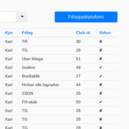
Félagaskiptaform
Kyn
Félag
Club id
Virkur
Karl
TR
30
✘
Karl
TG
28
✘
Karl
Utan félaga
51
✘
Karl
Goðinn
48
✔
Karl
Breiðablik
27
✔
Karl
Hrókar alls fagnaðar
44
✘
Karl
SSON
25
✘
Karl
FH-skák
50
✔
Karl
TG
28
✘
Karl
TG
28
✘
Karl
TG
28
✘