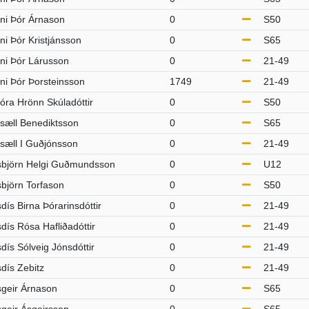
ni Þór Árnason
0
S50
ni Þór Kristjánsson
0
S65
ni Þór Lárusson
0
21-49
ni Þór Þorsteinsson
1749
21-49
óra Hrönn Skúladóttir
0
S50
sæll Benediktsson
0
S65
sæll I Guðjónsson
0
21-49
sbjörn Helgi Guðmundsson
0
U12
björn Torfason
0
S50
dís Birna Þórarinsdóttir
0
21-49
dís Rósa Hafliðadóttir
0
21-49
dís Sólveig Jónsdóttir
0
21-49
dís Zebitz
0
21-49
geir Árnason
0
S65