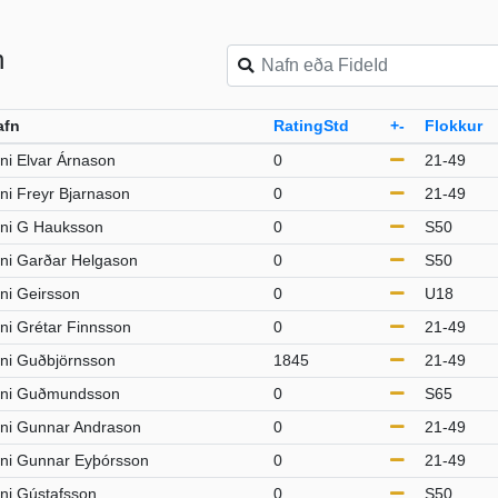
n
afn
RatingStd
+-
Flokkur
ni Elvar Árnason
0
21-49
ni Freyr Bjarnason
0
21-49
rni G Hauksson
0
S50
ni Garðar Helgason
0
S50
ni Geirsson
0
U18
ni Grétar Finnsson
0
21-49
ni Guðbjörnsson
1845
21-49
rni Guðmundsson
0
S65
ni Gunnar Andrason
0
21-49
ni Gunnar Eyþórsson
0
21-49
ni Gústafsson
0
S50