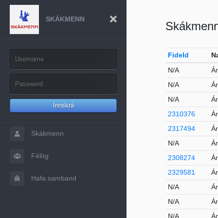
SKÁKMENN
Skákmen
FideId
N
N/A
Ár
N/A
Ár
N/A
Á
Innskrá
2310376
Ár
2317494
Ár
Skákmenn
N/A
Ár
Félög
2308274
Ár
2329581
Á
Hafa samband
N/A
Ár
N/A
Ár
N/A
Ár