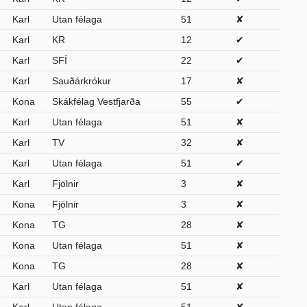
Karl
Utan félaga
51
✘
Karl
KR
12
✔
Karl
SFÍ
22
✔
Karl
Sauðárkrókur
17
✘
Kona
Skákfélag Vestfjarða
55
✔
Karl
Utan félaga
51
✘
Karl
TV
32
✘
Karl
Utan félaga
51
✔
Karl
Fjölnir
3
✘
Kona
Fjölnir
3
✘
Kona
TG
28
✘
Kona
Utan félaga
51
✘
Kona
TG
28
✘
Karl
Utan félaga
51
✘