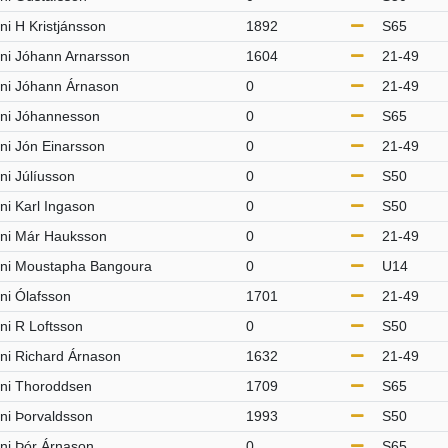
ni H Kristjánsson
1892
S65
ni Jóhann Arnarsson
1604
21-49
ni Jóhann Árnason
0
21-49
rni Jóhannesson
0
S65
ni Jón Einarsson
0
21-49
ni Júlíusson
0
S50
ni Karl Ingason
0
S50
rni Már Hauksson
0
21-49
rni Moustapha Bangoura
0
U14
ni Ólafsson
1701
21-49
ni R Loftsson
0
S50
ni Richard Árnason
1632
21-49
ni Thoroddsen
1709
S65
ni Þorvaldsson
1993
S50
ni Þór Árnason
0
S65