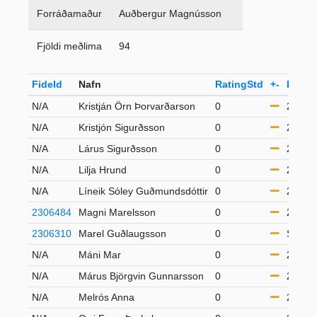
Forráðamaður
Auðbergur Magnússon
Fjöldi meðlima
94
FideId
Nafn
RatingStd
+-
Flokk
N/A
Kristján Örn Þorvarðarson
0
21-49
N/A
Kristjón Sigurðsson
0
21-49
N/A
Lárus Sigurðsson
0
21-49
N/A
Lilja Hrund
0
21-49
N/A
Líneik Sóley Guðmundsdóttir
0
21-49
2306484
Magni Marelsson
0
21-49
2306310
Marel Guðlaugsson
0
S50
N/A
Máni Mar
0
21-49
N/A
Márus Björgvin Gunnarsson
0
21-49
N/A
Melrós Anna
0
21-49