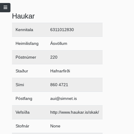
Haukar
Kennitala
6311012830
Heimilisfang
Ásvöllum
Póstnúmer
220
Staður
Hafnarfirði
Sími
860 4721
Póstfang
aui@simnet.is
Vefsíða
http://www.haukar.is/skak/
Stofnár
None