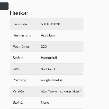
Haukar
Kennitala
6311012830
Heimilisfang
Ásvöllum
Póstnúmer
220
Staður
Hafnarfirði
Sími
860 4721
Póstfang
aui@simnet.is
Vefsíða
http://www.haukar.is/skak/
Stofnár
None