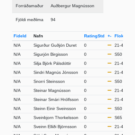
Forráðamaður
Auðbergur Magnússon
Fjöldi meðlima
94
FideId
Nafn
RatingStd
+-
Flokkur
N/A
Sigurður Guðjón Duret
0
21-49
N/A
Sigurjón Birgisson
0
S50
N/A
Silja Björk Pálsdóttir
0
21-49
N/A
Sindri Magnús Jónsson
0
21-49
N/A
Snorri Steinsson
0
S50
N/A
Steinar Magnússon
0
21-49
N/A
Steinar Smári Hrólfsson
0
21-49
N/A
Steinn Einir Sveinsson
0
S50
N/A
Sveinbjorn Thorkelsson
0
S65
N/A
Sveinn Elliði Björnsson
0
21-49