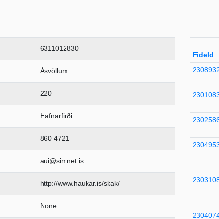
6311012830
FideId
230893
Ásvöllum
220
230108
Hafnarfirði
230258
860 4721
230495
aui@simnet.is
230310
http://www.haukar.is/skak/
None
230407