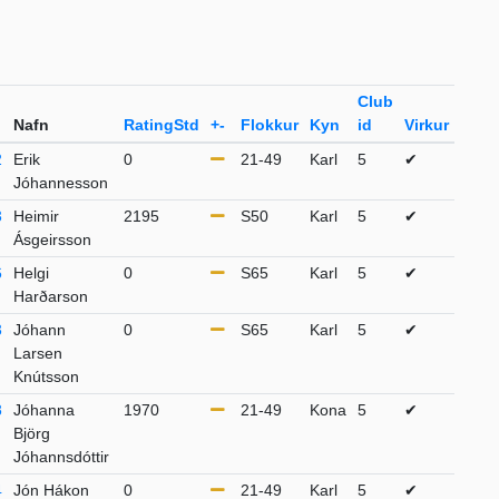
Club
Nafn
RatingStd
+-
Flokkur
Kyn
id
Virkur
2
Erik
0
21-49
Karl
5
✔
Jóhannesson
3
Heimir
2195
S50
Karl
5
✔
Ásgeirsson
6
Helgi
0
S65
Karl
5
✔
Harðarson
3
Jóhann
0
S65
Karl
5
✔
Larsen
Knútsson
8
Jóhanna
1970
21-49
Kona
5
✔
Björg
Jóhannsdóttir
4
Jón Hákon
0
21-49
Karl
5
✔