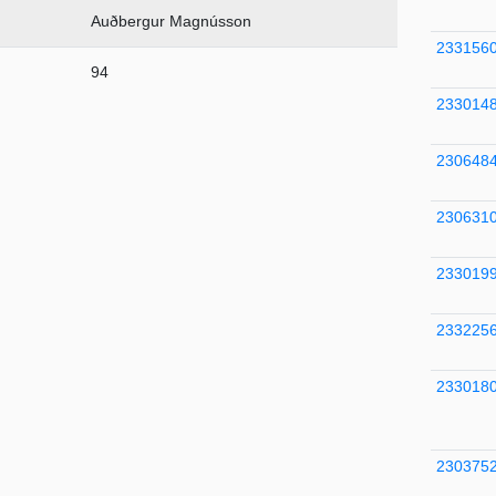
Auðbergur Magnússon
233156
94
233014
230648
230631
233019
233225
233018
230375