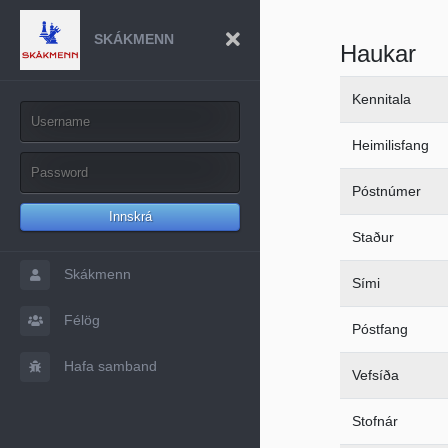
SKÁKMENN
Haukar
Kennitala
Heimilisfang
Póstnúmer
Innskrá
Staður
Skákmenn
Sími
Félög
Póstfang
Hafa samband
Vefsíða
Stofnár