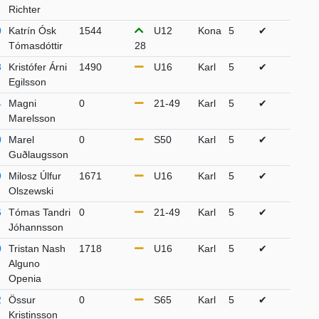
Richter
0
Katrín Ósk
1544
U12
Kona
5
✔
Tómasdóttir
28
8
Kristófer Árni
1490
U16
Karl
5
✔
Egilsson
4
Magni
0
21-49
Karl
5
✔
Marelsson
0
Marel
0
S50
Karl
5
✔
Guðlaugsson
9
Milosz Úlfur
1671
U16
Karl
5
✔
Olszewski
6
Tómas Tandri
0
21-49
Karl
5
✔
Jóhannsson
0
Tristan Nash
1718
U16
Karl
5
✔
Alguno
Openia
2
Össur
0
S65
Karl
5
✔
Kristinsson