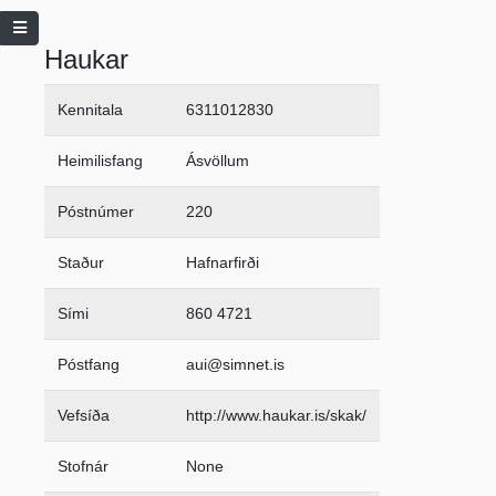
Haukar
Kennitala
6311012830
Heimilisfang
Ásvöllum
Póstnúmer
220
Staður
Hafnarfirði
Sími
860 4721
Póstfang
aui@simnet.is
Vefsíða
http://www.haukar.is/skak/
Stofnár
None