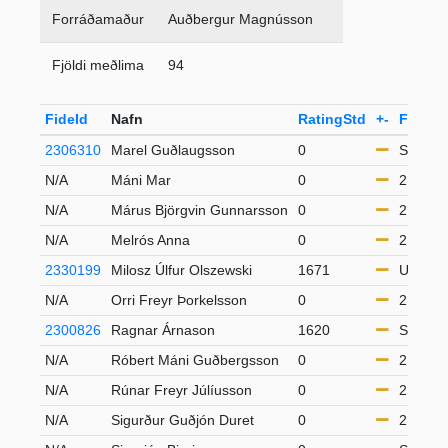
Forráðamaður
Auðbergur Magnússon
Fjöldi meðlima
94
FideId
Nafn
RatingStd
+-
Flokku
2306310
Marel Guðlaugsson
0
S50
N/A
Máni Mar
0
21-49
N/A
Márus Björgvin Gunnarsson
0
21-49
N/A
Melrós Anna
0
21-49
2330199
Milosz Úlfur Olszewski
1671
U16
N/A
Orri Freyr Þorkelsson
0
21-49
2300826
Ragnar Árnason
1620
S65
N/A
Róbert Máni Guðbergsson
0
21-49
N/A
Rúnar Freyr Júlíusson
0
21-49
N/A
Sigurður Guðjón Duret
0
21-49