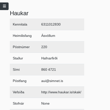
Haukar
Kennitala
6311012830
Heimilisfang
Ásvöllum
Póstnúmer
220
Staður
Hafnarfirði
Sími
860 4721
Póstfang
aui@simnet.is
Vefsíða
http://www.haukar.is/skak/
Stofnár
None