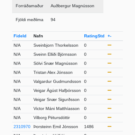
Forráðamaður
Auðbergur Magnússon
Fjöldi meðlima
94
FideId
Nafn
RatingStd
+-
Flok
N/A
Sveinbjorn Thorkelsson
0
S65
N/A
Sveinn Elliði Björnsson
0
21-4
N/A
Sölvi Snær Magnússon
0
21-4
N/A
Tristan Alex Jónsson
0
21-4
N/A
Valgardur Gudmundsson
0
S50
N/A
Veigar Ágúst Hafþórsson
0
21-4
N/A
Veigar Snær Sigurðsson
0
21-4
N/A
Victor Máni Matthíasson
0
21-4
N/A
Vilborg Pétursdóttir
0
21-4
2310970
Þorsteinn Emil Jónsson
1486
21-4