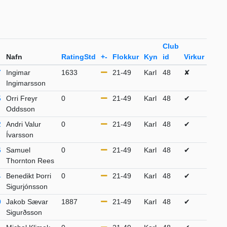
Club
Nafn
RatingStd
+-
Flokkur
Kyn
id
Virkur
7
Ingimar
1633
21-49
Karl
48
✘
Ingimarsson
5
Orri Freyr
0
21-49
Karl
48
✔
Oddsson
2
Andri Valur
0
21-49
Karl
48
✔
Ívarsson
6
Samuel
0
21-49
Karl
48
✔
Thornton Rees
4
Benedikt Þorri
0
21-49
Karl
48
✔
Sigurjónsson
0
Jakob Sævar
1887
21-49
Karl
48
✔
Sigurðsson