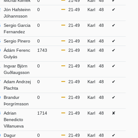
3
Michal Klimek
0
21-49
Karl
48
✔
2
Jón Hafsteinn
0
21-49
Karl
48
✔
Jóhannsson
6
Sergio Garcia
0
21-49
Karl
48
✔
Fernandez
5
Sergio Pinero
0
21-49
Karl
48
✔
9
Ádám Ferenc
1743
21-49
Karl
48
✔
Gulyás
1
Ingvar Björn
0
21-49
Karl
48
✔
Guðlaugsson
7
Adam Andrzej
0
21-49
Karl
48
✔
Plachta
0
Brandur
0
21-49
Karl
48
✔
Þorgrímsson
3
Adrian
1714
21-49
Karl
48
✘
Benedicto
Villanueva
0
Dagur
0
21-49
Karl
48
✔