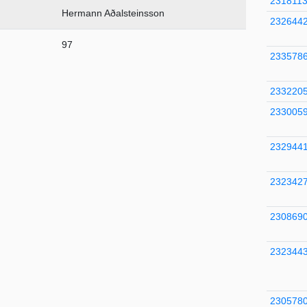
231811
Hermann Aðalsteinsson
232644
97
233578
233220
233005
232944
232342
230869
232344
230578