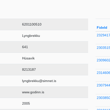
6201100510
FideId
232941
Lyngbrekku
641
230351
Húsavík
230960
8213187
231460
lyngbrekku@simnet.is
230794
www.godinn.is
230385
2005