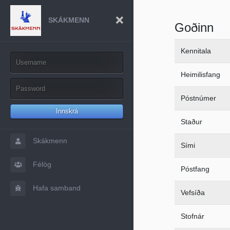
SKÁKMENN
Goðinn
Kennitala
Heimilisfang
Póstnúmer
Innskrá
Staður
Skákmenn
Sími
Félög
Póstfang
Hafa samband
Vefsíða
Stofnár