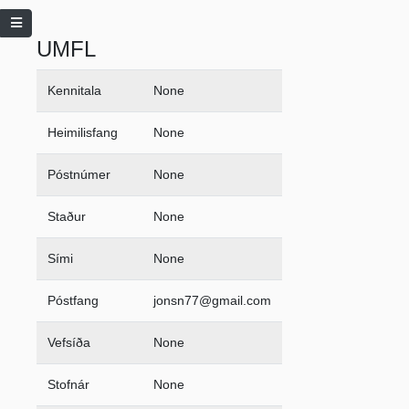
UMFL
Kennitala
None
Heimilisfang
None
Póstnúmer
None
Staður
None
Sími
None
Póstfang
jonsn77@gmail.com
Vefsíða
None
Stofnár
None