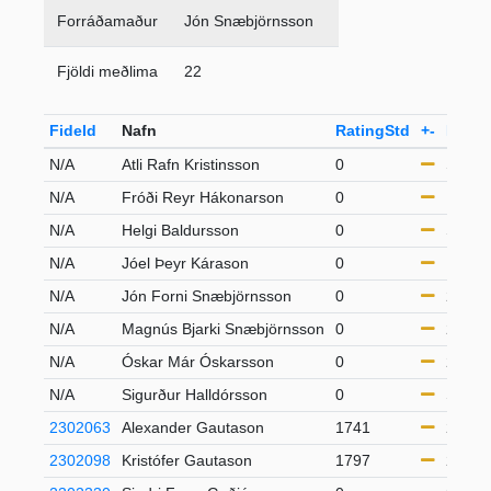
Forráðamaður
Jón Snæbjörnsson
Fjöldi meðlima
22
FideId
Nafn
RatingStd
+-
Flokk
N/A
Atli Rafn Kristinsson
0
S65
N/A
Fróði Reyr Hákonarson
0
U20
N/A
Helgi Baldursson
0
S65
N/A
Jóel Þeyr Kárason
0
U20
N/A
Jón Forni Snæbjörnsson
0
21-49
N/A
Magnús Bjarki Snæbjörnsson
0
21-49
N/A
Óskar Már Óskarsson
0
21-49
N/A
Sigurður Halldórsson
0
S50
2302063
Alexander Gautason
1741
21-49
2302098
Kristófer Gautason
1797
21-49