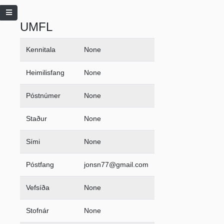
UMFL
Kennitala
None
Heimilisfang
None
Póstnúmer
None
Staður
None
Sími
None
Póstfang
jonsn77@gmail.com
Vefsíða
None
Stofnár
None