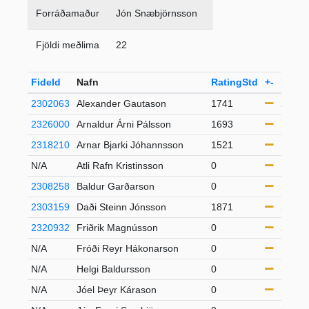
Forráðamaður
Jón Snæbjörnsson
Fjöldi meðlima
22
FideId
Nafn
RatingStd
+-
Flokk
2302063
Alexander Gautason
1741
21-49
2326000
Arnaldur Árni Pálsson
1693
U18
2318210
Arnar Bjarki Jóhannsson
1521
U18
N/A
Atli Rafn Kristinsson
0
S65
2308258
Baldur Garðarson
0
S65
2303159
Daði Steinn Jónsson
1871
21-49
2320932
Friðrik Magnússon
0
21-49
N/A
Fróði Reyr Hákonarson
0
U20
N/A
Helgi Baldursson
0
S65
N/A
Jóel Þeyr Kárason
0
U20