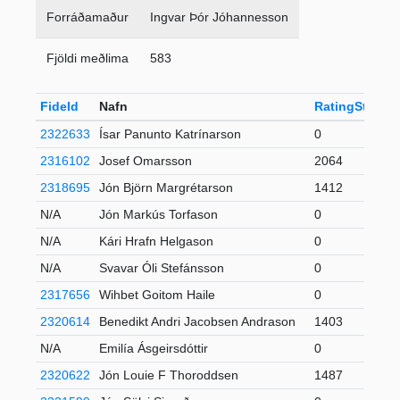
Forráðamaður
Ingvar Þór Jóhannesson
Fjöldi meðlima
583
FideId
Nafn
RatingStd
+-
2322633
Ísar Panunto Katrínarson
0
2316102
Josef Omarsson
2064
2318695
Jón Björn Margrétarson
1412
N/A
Jón Markús Torfason
0
N/A
Kári Hrafn Helgason
0
N/A
Svavar Óli Stefánsson
0
2317656
Wihbet Goitom Haile
0
2320614
Benedikt Andri Jacobsen Andrason
1403
N/A
Emilía Ásgeirsdóttir
0
2320622
Jón Louie F Thoroddsen
1487