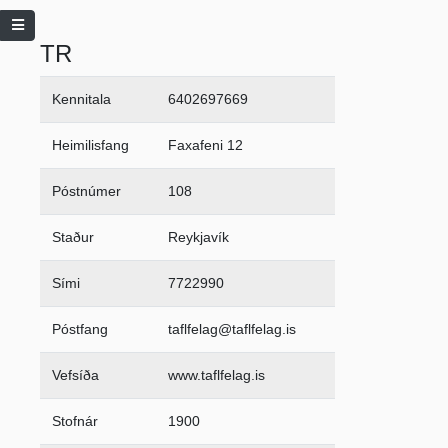
TR
Kennitala
6402697669
Heimilisfang
Faxafeni 12
Póstnúmer
108
Staður
Reykjavík
Sími
7722990
Póstfang
taflfelag@taflfelag.is
Vefsíða
www.taflfelag.is
Stofnár
1900