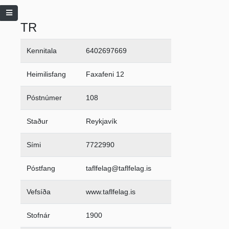
TR
Kennitala
6402697669
Heimilisfang
Faxafeni 12
Póstnúmer
108
Staður
Reykjavík
Sími
7722990
Póstfang
taflfelag@taflfelag.is
Vefsíða
www.taflfelag.is
Stofnár
1900