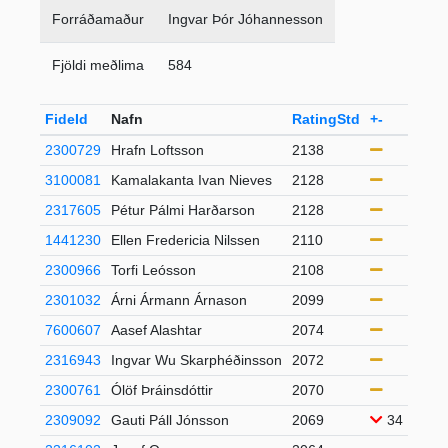
Forráðamaður
Ingvar Þór Jóhannesson
Fjöldi meðlima
584
FideId
Nafn
RatingStd
+-
Flok
2300729
Hrafn Loftsson
2138
S50
3100081
Kamalakanta Ivan Nieves
2128
S65
2317605
Pétur Pálmi Harðarson
2128
21-4
1441230
Ellen Fredericia Nilssen
2110
21-4
2300966
Torfi Leósson
2108
21-4
2301032
Árni Ármann Árnason
2099
S50
7600607
Aasef Alashtar
2074
21-4
2316943
Ingvar Wu Skarphéðinsson
2072
U20
2300761
Ólöf Þráinsdóttir
2070
S65
2309092
Gauti Páll Jónsson
2069
34
21-4