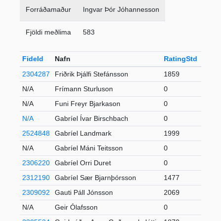
Forráðamaður
Ingvar Þór Jóhannesson
Fjöldi meðlima
583
FideId
Nafn
RatingStd
+-
2304287
Friðrik Þjálfi Stefánsson
1859
N/A
Frímann Sturluson
0
N/A
Funi Freyr Bjarkason
0
N/A
Gabríel Ívar Birschbach
0
2524848
Gabríel Landmark
1999
2
N/A
Gabríel Máni Teitsson
0
2306220
Gabríel Orri Duret
0
2312190
Gabríel Sær Bjarnþórsson
1477
2309092
Gauti Páll Jónsson
2069
34
N/A
Geir Ólafsson
0