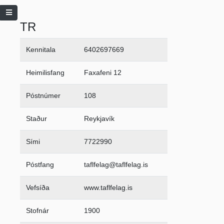
TR
Kennitala
6402697669
Heimilisfang
Faxafeni 12
Póstnúmer
108
Staður
Reykjavík
Sími
7722990
Póstfang
taflfelag@taflfelag.is
Vefsíða
www.taflfelag.is
Stofnár
1900