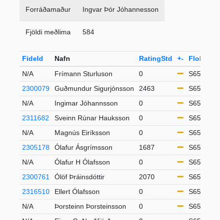
Forráðamaður
Ingvar Þór Jóhannesson
Fjöldi meðlima
584
FideId
Nafn
RatingStd
+-
Flokkur
N/A
Frímann Sturluson
0
S65
2300079
Guðmundur Sigurjónsson
2463
S65
N/A
Ingimar Jóhannsson
0
S65
2311682
Sveinn Rúnar Hauksson
0
S65
N/A
Magnús Eiríksson
0
S65
2305178
Ólafur Ásgrímsson
1687
S65
N/A
Ólafur H Ólafsson
0
S65
2300761
Ólöf Þráinsdóttir
2070
S65
2316510
Ellert Ólafsson
0
S65
N/A
Þorsteinn Þorsteinsson
0
S65