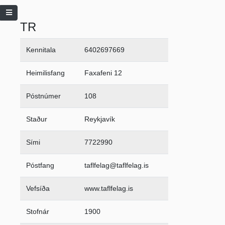
TR
Kennitala
6402697669
Heimilisfang
Faxafeni 12
Póstnúmer
108
Staður
Reykjavík
Sími
7722990
Póstfang
taflfelag@taflfelag.is
Vefsíða
www.taflfelag.is
Stofnár
1900