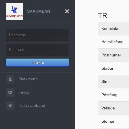
SKÁKMENN
TR
Kennitala
Heimilisfang
Póstnúmer
Innskrá
Staður
Skákmenn
Sími
Félög
Póstfang
Hafa samband
Vefsíða
Stofnár