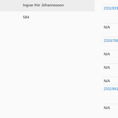
Ingvar Þór Jóhannesson
231193
584
N/A
231670
N/A
N/A
N/A
231194
N/A