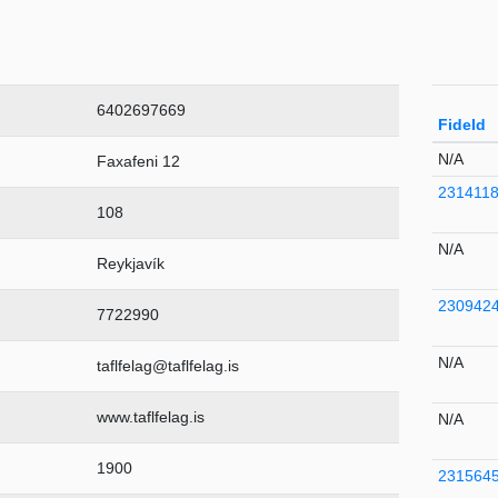
6402697669
FideId
N/A
Faxafeni 12
231411
108
N/A
Reykjavík
230942
7722990
N/A
taflfelag@taflfelag.is
www.taflfelag.is
N/A
1900
231564