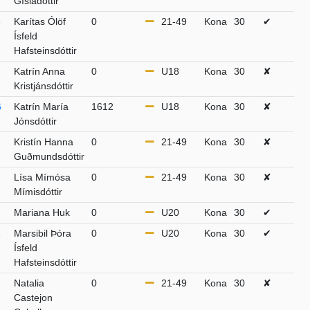
Gísladóttir
3
Karítas Ólöf
0
21-49
Kona
30
✔
Ísfeld
Hafsteinsdóttir
Katrín Anna
0
U18
Kona
30
✘
Kristjánsdóttir
6
Katrín María
1612
U18
Kona
30
✘
Jónsdóttir
Kristín Hanna
0
21-49
Kona
30
✘
Guðmundsdóttir
Lísa Mímósa
0
21-49
Kona
30
✘
Mímisdóttir
Mariana Huk
0
U20
Kona
30
✔
1
Marsibil Þóra
0
U20
Kona
30
✔
Ísfeld
Hafsteinsdóttir
Natalia
0
21-49
Kona
30
✘
Castejon