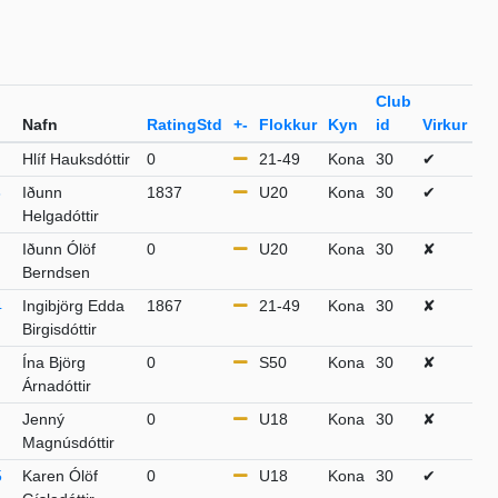
Club
Nafn
RatingStd
+-
Flokkur
Kyn
id
Virkur
Hlíf Hauksdóttir
0
21-49
Kona
30
✔
8
Iðunn
1837
U20
Kona
30
✔
Helgadóttir
Iðunn Ólöf
0
U20
Kona
30
✘
Berndsen
4
Ingibjörg Edda
1867
21-49
Kona
30
✘
Birgisdóttir
Ína Björg
0
S50
Kona
30
✘
Árnadóttir
Jenný
0
U18
Kona
30
✘
Magnúsdóttir
5
Karen Ólöf
0
U18
Kona
30
✔