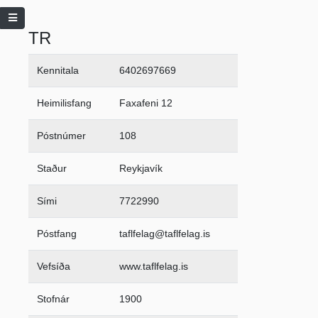
TR
Kennitala
6402697669
Heimilisfang
Faxafeni 12
Póstnúmer
108
Staður
Reykjavík
Sími
7722990
Póstfang
taflfelag@taflfelag.is
Vefsíða
www.taflfelag.is
Stofnár
1900