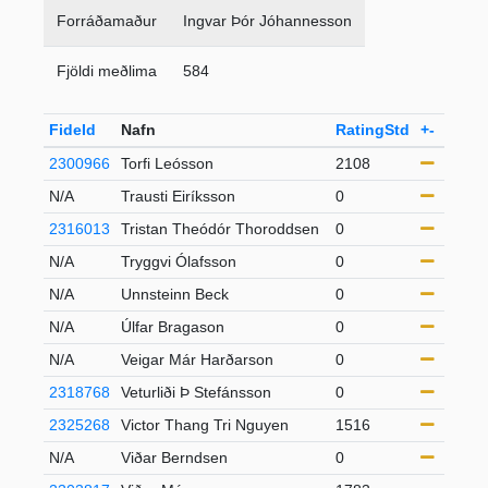
Forráðamaður
Ingvar Þór Jóhannesson
Fjöldi meðlima
584
FideId
Nafn
RatingStd
+-
Flokk
2300966
Torfi Leósson
2108
21-49
N/A
Trausti Eiríksson
0
21-49
2316013
Tristan Theódór Thoroddsen
0
21-49
N/A
Tryggvi Ólafsson
0
21-49
N/A
Unnsteinn Beck
0
21-49
N/A
Úlfar Bragason
0
U20
N/A
Veigar Már Harðarson
0
21-49
2318768
Veturliði Þ Stefánsson
0
S50
2325268
Victor Thang Tri Nguyen
1516
U16
N/A
Viðar Berndsen
0
21-49