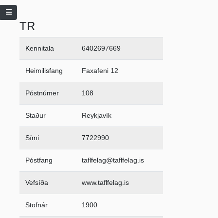
TR
Kennitala
6402697669
Heimilisfang
Faxafeni 12
Póstnúmer
108
Staður
Reykjavík
Sími
7722990
Póstfang
taflfelag@taflfelag.is
Vefsíða
www.taflfelag.is
Stofnár
1900