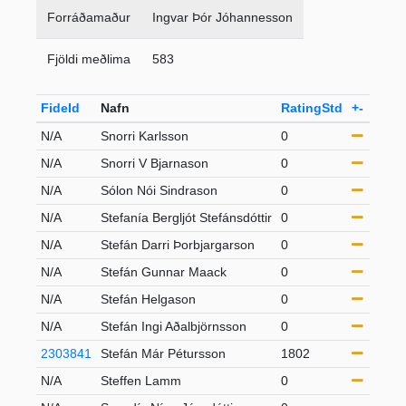
Forráðamaður
Ingvar Þór Jóhannesson
Fjöldi meðlima
583
FideId
Nafn
RatingStd
+-
Flokk
N/A
Snorri Karlsson
0
S50
N/A
Snorri V Bjarnason
0
21-49
N/A
Sólon Nói Sindrason
0
21-49
N/A
Stefanía Bergljót Stefánsdóttir
0
21-49
N/A
Stefán Darri Þorbjargarson
0
U18
N/A
Stefán Gunnar Maack
0
21-49
N/A
Stefán Helgason
0
21-49
N/A
Stefán Ingi Aðalbjörnsson
0
21-49
2303841
Stefán Már Pétursson
1802
S65
N/A
Steffen Lamm
0
S50