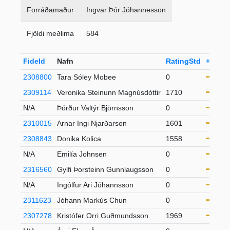
Forráðamaður
Ingvar Þór Jóhannesson
Fjöldi meðlima
584
FideId
Nafn
RatingStd
+-
Flo
2308800
Tara Sóley Mobee
0
21-
2309114
Veronika Steinunn Magnúsdóttir
1710
21-
N/A
Þórður Valtýr Björnsson
0
21-
2310015
Arnar Ingi Njarðarson
1601
21-
2308843
Donika Kolica
1558
21-
N/A
Emilía Johnsen
0
21-
2316560
Gylfi Þorsteinn Gunnlaugsson
0
21-
N/A
Ingólfur Ari Jóhannsson
0
21-
2311623
Jóhann Markús Chun
0
21-
2307278
Kristófer Orri Guðmundsson
1969
21-