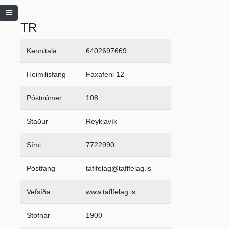
TR
Kennitala
6402697669
Heimilisfang
Faxafeni 12
Póstnúmer
108
Staður
Reykjavík
Sími
7722990
Póstfang
taflfelag@taflfelag.is
Vefsíða
www.taflfelag.is
Stofnár
1900