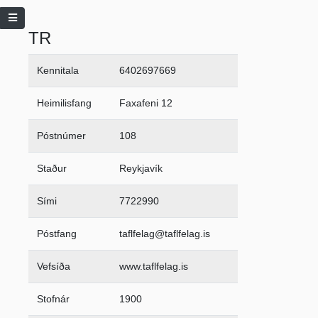
TR
Kennitala
6402697669
Heimilisfang
Faxafeni 12
Póstnúmer
108
Staður
Reykjavík
Sími
7722990
Póstfang
taflfelag@taflfelag.is
Vefsíða
www.taflfelag.is
Stofnár
1900