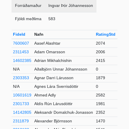
Forráðamaður
Ingvar Þór Jóhannesson
Fjöldi meðlima
583
FideId
Nafn
RatingStd
+-
7600607
Aasef Alashtar
2074
2311453
Adam Omarsson
2006
14602385
Adrian Mikhalchishin
2415
N/A
Aðalbjörn Unnar Jóhannsson
0
2303353
Agnar Darri Lárusson
1879
N/A
Agnes Lára Sverrisdóttir
0
10601619
Ahmed Adly
2582
1
2301733
Aldís Rún Lárusdóttir
1981
14142805
Aleksandr Domalchuk-Jonasson
2352
10
2311879
Alexander Björnsson
1470