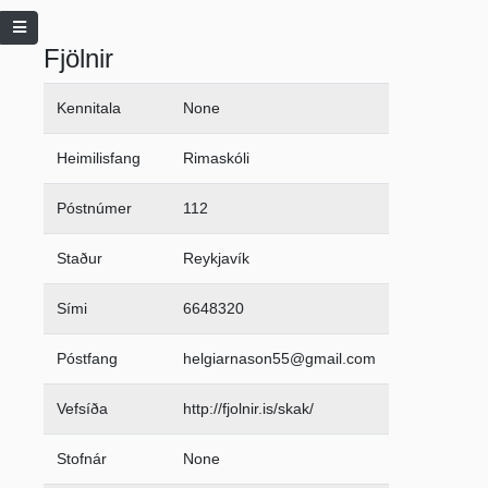
Fjölnir
Kennitala
None
Heimilisfang
Rimaskóli
Póstnúmer
112
Staður
Reykjavík
Sími
6648320
Póstfang
helgiarnason55@gmail.com
Vefsíða
http://fjolnir.is/skak/
Stofnár
None