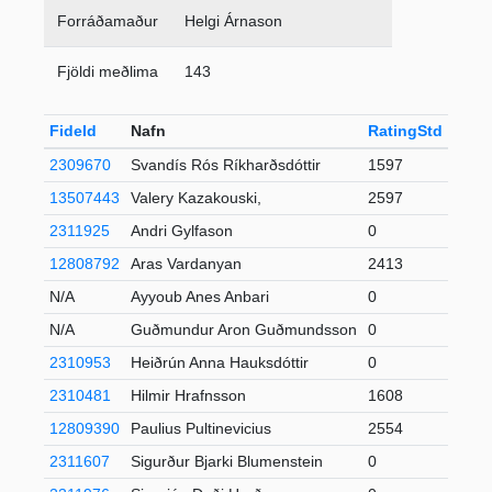
Forráðamaður
Helgi Árnason
Fjöldi meðlima
143
FideId
Nafn
RatingStd
+-
2309670
Svandís Rós Ríkharðsdóttir
1597
13507443
Valery Kazakouski,
2597
3
2311925
Andri Gylfason
0
12808792
Aras Vardanyan
2413
17
N/A
Ayyoub Anes Anbari
0
N/A
Guðmundur Aron Guðmundsson
0
2310953
Heiðrún Anna Hauksdóttir
0
2310481
Hilmir Hrafnsson
1608
12809390
Paulius Pultinevicius
2554
11
2311607
Sigurður Bjarki Blumenstein
0