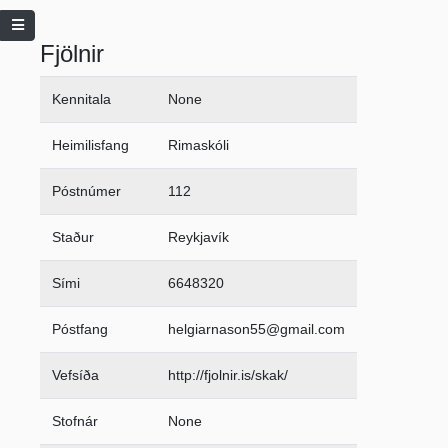
Fjölnir
Kennitala
None
Heimilisfang
Rimaskóli
Póstnúmer
112
Staður
Reykjavík
Sími
6648320
Póstfang
helgiarnason55@gmail.com
Vefsíða
http://fjolnir.is/skak/
Stofnár
None