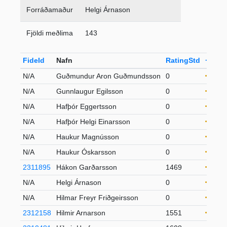
Forráðamaður
Helgi Árnason
Fjöldi meðlima
143
FideId
Nafn
RatingStd
+-
Fl
N/A
Guðmundur Aron Guðmundsson
0
21
N/A
Gunnlaugur Egilsson
0
S5
N/A
Hafþór Eggertsson
0
21
N/A
Hafþór Helgi Einarsson
0
S5
N/A
Haukur Magnússon
0
S5
N/A
Haukur Óskarsson
0
21
2311895
Hákon Garðarsson
1469
21
N/A
Helgi Árnason
0
S6
N/A
Hilmar Freyr Friðgeirsson
0
21
2312158
Hilmir Arnarson
1551
21