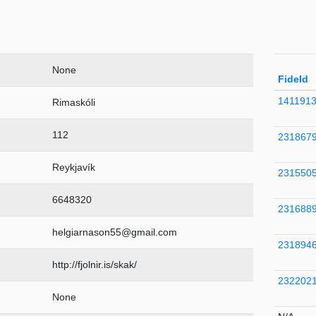
None
FideId
141191
Rimaskóli
112
231867
Reykjavík
231550
6648320
231688
helgiarnason55@gmail.com
231894
http://fjolnir.is/skak/
232202
None