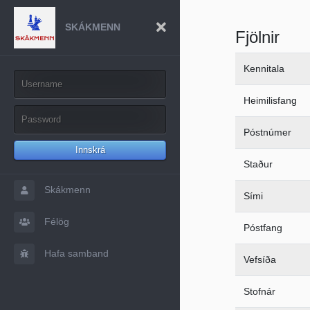
SKÁKMENN
Fjölnir
Kennitala
Heimilisfang
Póstnúmer
Innskrá
Staður
Skákmenn
Sími
Félög
Póstfang
Hafa samband
Vefsíða
Stofnár