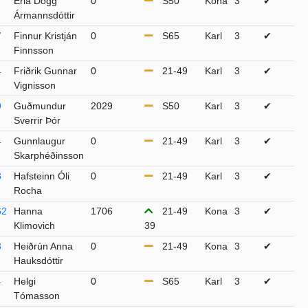
Erla Dögg
0
S50
Kona
3
✔
Ármannsdóttir
7
Finnur Kristján
0
S65
Karl
3
✔
Finnsson
4
Friðrik Gunnar
0
21-49
Karl
3
✔
Vignisson
9
Guðmundur
2029
S50
Karl
3
✔
Sverrir Þór
4
Gunnlaugur
0
21-49
Karl
3
✔
Skarphéðinsson
8
Hafsteinn Óli
0
21-49
Karl
3
✔
Rocha
62
Hanna
1706
21-49
Kona
3
✔
Klimovich
39
3
Heiðrún Anna
0
21-49
Kona
3
✔
Hauksdóttir
4
Helgi
0
S65
Karl
3
✔
Tómasson