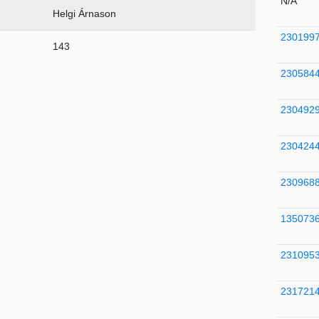
N/A
Helgi Árnason
230199
143
230584
230492
230424
230968
135073
231095
231721