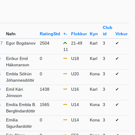
Club
Nafn
RatingStd
+-
Flokkur
Kyn
id
Virkur
37
Egor Bogdanov
2504
21-49
Karl
3
✔
11
9
Eiríkur Emil
0
U18
Karl
3
✔
Hákonarson
5
Embla Sólrún
0
U20
Kona
3
✔
Jóhannesdóttir
9
Emil Kári
1438
U16
Karl
3
✔
Jónsson
6
Emilía Embla B.
1565
U14
Kona
3
✔
Berglindardóttir
1
Emilía
0
U14
Kona
3
✔
Sigurðardóttir