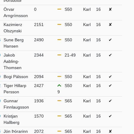
Þórsdóttir
Örvar
0
S50
Karl
16
✘
Arngrímsson
Kazimierz
2151
S50
Karl
16
✘
Olszynski
6
Sune Berg
2490
S50
Karl
16
✔
Hansen
9
Jakob
2344
21-49
Karl
16
✔
Aabling-
Thomsen
9
Bogi Pálsson
2094
S50
Karl
16
✔
2
Tiger Hillarp
2427
S50
Karl
16
✔
Persson
9
0
Gunnar
1936
S65
Karl
16
✔
Finnlaugsson
9
Kristjan
1570
S65
Karl
16
✔
Hallberg
5
Jón Þórarinn
2072
S65
Karl
16
✘