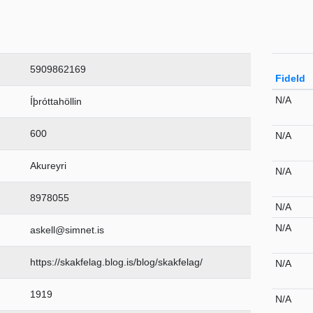
5909862169
FideId
N/A
Íþróttahöllin
600
N/A
Akureyri
N/A
8978055
N/A
N/A
askell@simnet.is
https://skakfelag.blog.is/blog/skakfelag/
N/A
1919
N/A