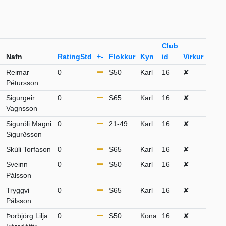
Club
Nafn
RatingStd
+-
Flokkur
Kyn
id
Virkur
Reimar
0
S50
Karl
16
✘
Pétursson
Sigurgeir
0
S65
Karl
16
✘
Vagnsson
Siguróli Magni
0
21-49
Karl
16
✘
Sigurðsson
Skúli Torfason
0
S65
Karl
16
✘
Sveinn
0
S50
Karl
16
✘
Pálsson
Tryggvi
0
S65
Karl
16
✘
Pálsson
Þorbjörg Lilja
0
S50
Kona
16
✘