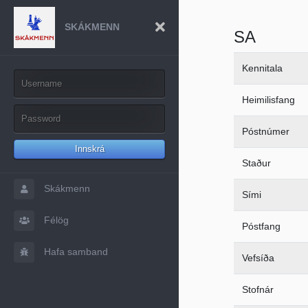
SKÁKMENN
SA
Kennitala
Heimilisfang
Póstnúmer
Innskrá
Staður
Skákmenn
Sími
Félög
Póstfang
Hafa samband
Vefsíða
Stofnár