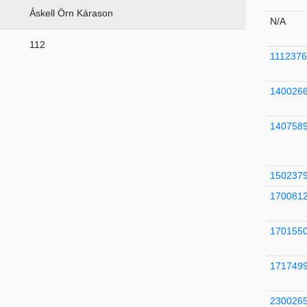
Áskell Örn Kárason
N/A
112
1112376
140026
140758
150237
170081
170155
171749
230026