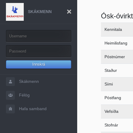
SKÁKMENN
Ósk-óvirkt
Kennitala
Heimilisfang
Póstnúmer
Innskrá
Staður
Skákmenn
Sími
Félög
Póstfang
Hafa samband
Vefsíða
Stofnár