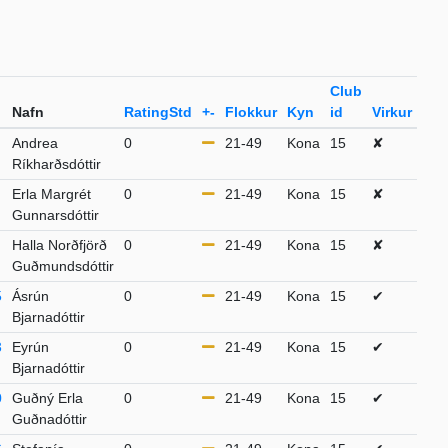
Club
Nafn
RatingStd
+-
Flokkur
Kyn
id
Virkur
Andrea
0
21-49
Kona
15
✘
Ríkharðsdóttir
Erla Margrét
0
21-49
Kona
15
✘
Gunnarsdóttir
Halla Norðfjörð
0
21-49
Kona
15
✘
Guðmundsdóttir
5
Ásrún
0
21-49
Kona
15
✔
Bjarnadóttir
3
Eyrún
0
21-49
Kona
15
✔
Bjarnadóttir
0
Guðný Erla
0
21-49
Kona
15
✔
Guðnadóttir