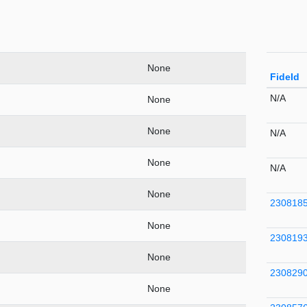
None
FideId
N/A
None
None
N/A
None
N/A
None
230818
None
230819
None
230829
None