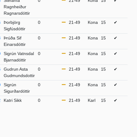
6
Stefanía
0
21-49
Kona
15
✔
Ragnheiður
Ragnarsdóttir
6
Þorbjörg
0
21-49
Kona
15
✔
Sigfúsdóttir
3
Þrúða Sif
0
21-49
Kona
15
✔
Einarsdóttir
0
Sigrún Vatnsdal
0
21-49
Kona
15
✔
Bjarnadóttir
6
Gudrun Asta
0
21-49
Kona
15
✔
Gudmundsdottir
0
Sigrún
0
21-49
Kona
15
✔
Sigurðardóttir
2
Katri Sikk
0
21-49
Karl
15
✔