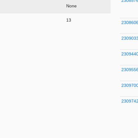
230857
None
13
230860
230903
230944
230955
230970
230974