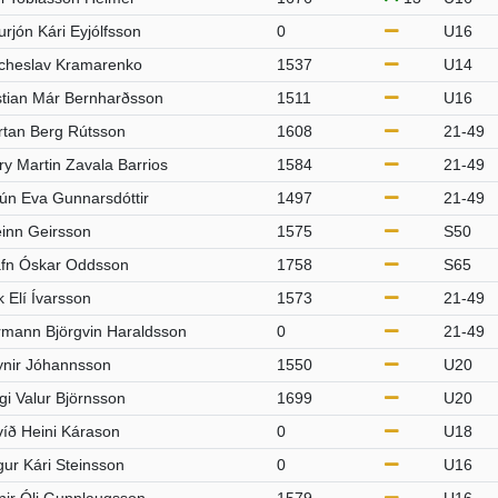
urjón Kári Eyjólfsson
0
U16
cheslav Kramarenko
1537
U14
stian Már Bernharðsson
1511
U16
rtan Berg Rútsson
1608
21-49
ry Martin Zavala Barrios
1584
21-49
ún Eva Gunnarsdóttir
1497
21-49
inn Geirsson
1575
S50
fn Óskar Oddsson
1758
S65
k Elí Ívarsson
1573
21-49
mann Björgvin Haraldsson
0
21-49
nir Jóhannsson
1550
U20
gi Valur Björnsson
1699
U20
íð Heini Kárason
0
U18
ur Kári Steinsson
0
U16