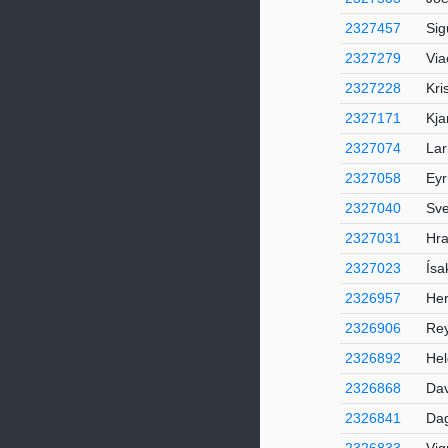
2327457
Sig
2327279
Via
2327228
Kri
2327171
Kja
2327074
Lar
2327058
Eyr
2327040
Sve
2327031
Hra
2327023
Ísa
2326957
Her
2326906
Rey
2326892
Hel
2326868
Dav
2326841
Dag