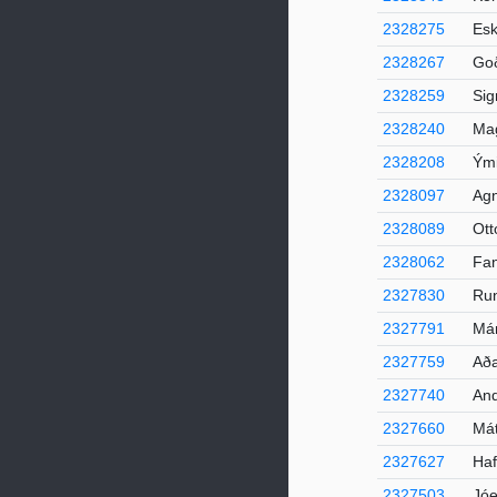
2328275
Esk
2328267
Goð
2328259
Sig
2328240
Mag
2328208
Ými
2328097
Agn
2328089
Ott
2328062
Fan
2327830
Run
2327791
Mán
2327759
Aða
2327740
And
2327660
Mát
2327627
Haf
2327503
Jóe