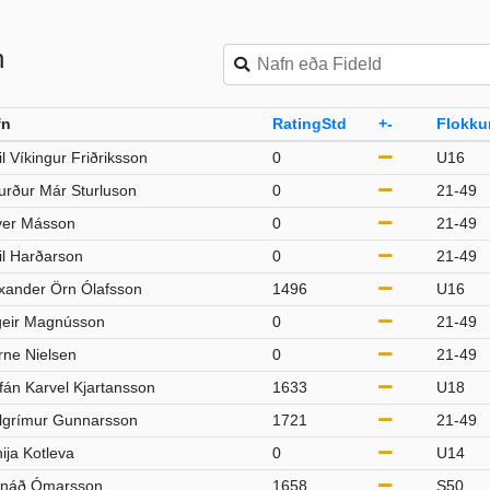
n
fn
RatingStd
+-
Flokku
l Víkingur Friðriksson
0
U16
urður Már Sturluson
0
21-49
ver Másson
0
21-49
l Harðarson
0
21-49
xander Örn Ólafsson
1496
U16
eir Magnússon
0
21-49
rne Nielsen
0
21-49
fán Karvel Kjartansson
1633
U18
lgrímur Gunnarsson
1721
21-49
ija Kotleva
0
U14
rnáð Ómarsson
1658
S50