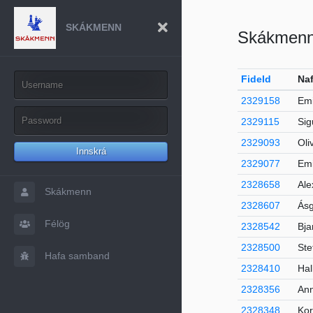
SKÁKMENN
Skákmen
FideId
Na
2329158
Emi
2329115
Sig
2329093
Oli
Innskrá
2329077
Emi
2328658
Ale
Skákmenn
2328607
Ásg
Félög
2328542
Bja
2328500
Ste
Hafa samband
2328410
Hal
2328356
Ann
2328348
Ko