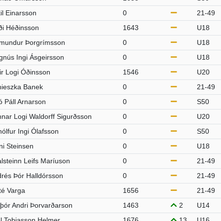
il Einarsson
0
21-49
i Héðinsson
1643
U18
mundur Þorgrímsson
0
U18
nús Ingi Ásgeirsson
0
U18
r Logi Óðinsson
1546
U20
ieszka Banek
0
21-49
ó Páll Arnarson
0
S50
nar Logi Waldorff Sigurðsson
0
U20
ólfur Ingi Ólafsson
0
S50
i Steinsen
0
U18
lsteinn Leifs Maríuson
0
21-49
rés Þór Halldórsson
0
21-49
é Varga
1656
21-49
þór Andri Þorvarðarson
1463
2
U14
l Tobiasson Helmer
1676
13
U16