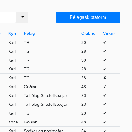
Félagaskiptaform
r
Kyn
Félag
Club id
Virkur
Karl
TR
30
✔
Karl
TG
28
✔
Karl
TR
30
✔
Karl
TG
28
✔
Karl
TG
28
✘
Karl
Goðinn
48
✔
Karl
Taflfélag Snæfellsbæjar
23
✔
Karl
Taflfélag Snæfellsbæjar
23
✔
Karl
TG
28
✔
Kona
Goðinn
48
✔
Karl
Snóker og poolstofan
54
✔