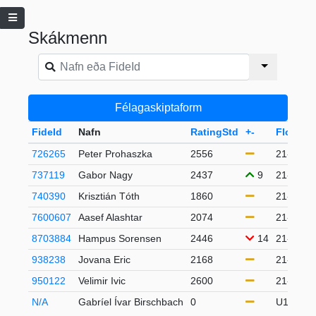
Skákmenn
Félagaskiptaform
FideId
Nafn
RatingStd
+-
Flokkur
726265
Peter Prohaszka
2556
21-49
737119
Gabor Nagy
2437
9
21-49
740390
Krisztián Tóth
1860
21-49
7600607
Aasef Alashtar
2074
21-49
8703884
Hampus Sorensen
2446
14
21-49
938238
Jovana Eric
2168
21-49
950122
Velimir Ivic
2600
21-49
N/A
Gabríel Ívar Birschbach
0
U16