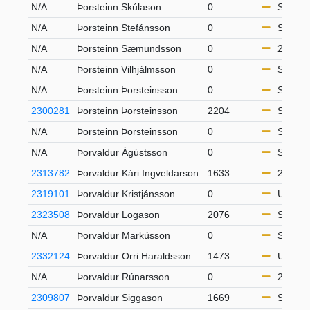
N/A
Þorsteinn Skúlason
0
S65
N/A
Þorsteinn Stefánsson
0
S50
N/A
Þorsteinn Sæmundsson
0
21-49
N/A
Þorsteinn Vilhjálmsson
0
S65
N/A
Þorsteinn Þorsteinsson
0
S65
2300281
Þorsteinn Þorsteinsson
2204
S65
N/A
Þorsteinn Þorsteinsson
0
S50
N/A
Þorvaldur Ágústsson
0
S65
2313782
Þorvaldur Kári Ingveldarson
1633
21-49
2319101
Þorvaldur Kristjánsson
0
U16
2323508
Þorvaldur Logason
2076
S50
N/A
Þorvaldur Markússon
0
S50
2332124
Þorvaldur Orri Haraldsson
1473
U10
N/A
Þorvaldur Rúnarsson
0
21-49
2309807
Þorvaldur Siggason
1669
S50