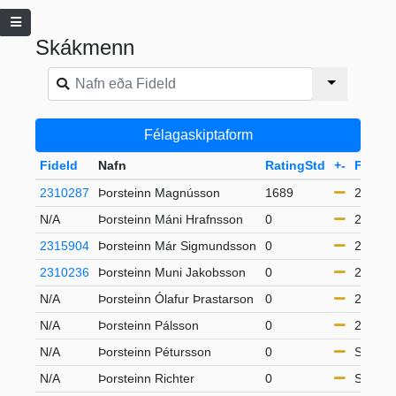
Skákmenn
Félagaskiptaform
FideId
Nafn
RatingStd
+-
Flokku
2310287
Þorsteinn Magnússon
1689
21-49
N/A
Þorsteinn Máni Hrafnsson
0
21-49
2315904
Þorsteinn Már Sigmundsson
0
21-49
2310236
Þorsteinn Muni Jakobsson
0
21-49
N/A
Þorsteinn Ólafur Þrastarson
0
21-49
N/A
Þorsteinn Pálsson
0
21-49
N/A
Þorsteinn Pétursson
0
S65
N/A
Þorsteinn Richter
0
S50