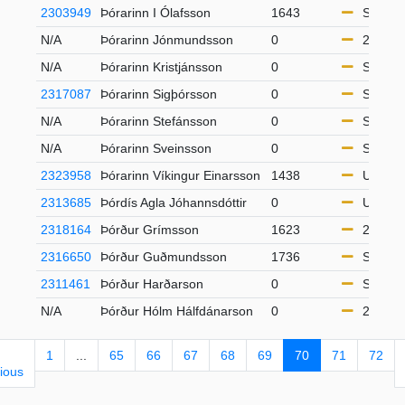
2303949
Þórarinn I Ólafsson
1643
S65
N/A
Þórarinn Jónmundsson
0
21-49
N/A
Þórarinn Kristjánsson
0
S50
2317087
Þórarinn Sigþórsson
0
S65
N/A
Þórarinn Stefánsson
0
S65
N/A
Þórarinn Sveinsson
0
S50
2323958
Þórarinn Víkingur Einarsson
1438
U16
2313685
Þórdís Agla Jóhannsdóttir
0
U20
2318164
Þórður Grímsson
1623
21-49
2316650
Þórður Guðmundsson
1736
S50
2311461
Þórður Harðarson
0
S65
N/A
Þórður Hólm Hálfdánarson
0
21-49
1
...
65
66
67
68
69
70
71
72
ious