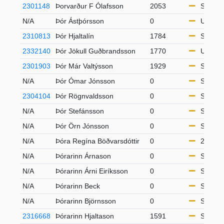
2301148
Þorvarður F Ólafsson
2053
S50
N/A
Þór Ástþórsson
0
U20
2310813
Þór Hjaltalín
1784
S50
2332140
Þór Jökull Guðbrandsson
1770
U18
2301903
Þór Már Valtýsson
1929
S65
N/A
Þór Ómar Jónsson
0
S50
2304104
Þór Rögnvaldsson
0
S65
N/A
Þór Stefánsson
0
S50
N/A
Þór Örn Jónsson
0
S65
N/A
Þóra Regína Böðvarsdóttir
0
21-49
N/A
Þórarinn Árnason
0
S50
N/A
Þórarinn Árni Eiríksson
0
S65
N/A
Þórarinn Beck
0
S65
N/A
Þórarinn Björnsson
0
S65
2316668
Þórarinn Hjaltason
1591
S65