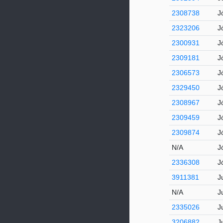
2308738
J
2323206
J
2300931
J
2309181
J
2306573
J
2329450
J
2308967
J
2309459
J
2309874
J
N/A
J
2336308
J
3911381
J
N/A
Ju
2335026
J
3206882
J