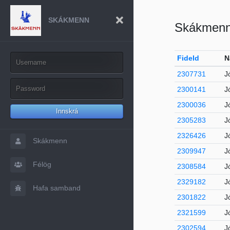
SKÁKMENN
Skákmen
FideId
N
2307731
J
2300141
J
2300036
J
Innskrá
2305283
J
2326426
J
Skákmenn
2309947
J
Félög
2308584
J
2329182
J
Hafa samband
2301822
J
2321599
J
2302594
J