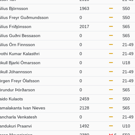
úlíus Björnsson
1963
S50
úlíus Freyr Guðmundsson
0
S50
úlíus Friðjónsson
2017
S65
úlíus Guðni Bessason
0
S65
úlíus Örn Finnsson
0
21-49
yothi Kumar Kalasthri
0
21-49
ökull Bjarki Ómarsson
0
U18
ökull Jóhannsson
0
21-49
örgen Freyr Ólafsson
0
21-49
örundur Þórðarson
0
S65
aido Kulaots
2459
S50
amalakanta Ivan Nieves
2128
S65
ancharla Venkatesh
0
21-49
andukuri Praanvi
1492
U10