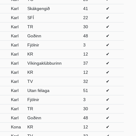
Karl
Skákgengið
41
✔
Karl
SFÍ
22
✔
Karl
TR
30
✔
Karl
Goðinn
48
✔
Karl
Fjölnir
3
✔
Karl
KR
12
✔
Karl
Víkingaklúbburinn
37
✔
Karl
KR
12
✔
Karl
TV
32
✔
Karl
Utan félaga
51
✔
Karl
Fjölnir
3
✔
Karl
TR
30
✔
Karl
Goðinn
48
✔
Kona
KR
12
✔