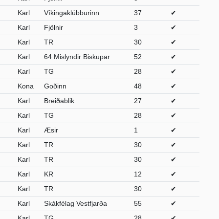
Karl
Víkingaklúbburinn
37
✔
Karl
Fjölnir
3
✔
Karl
TR
30
✔
Karl
64 Mislyndir Biskupar
52
✔
Karl
TG
28
✔
Kona
Goðinn
48
✔
Karl
Breiðablik
27
✔
Karl
TG
28
✔
Karl
Æsir
1
✔
Karl
TR
30
✔
Karl
TR
30
✔
Karl
KR
12
✔
Karl
TR
30
✔
Karl
Skákfélag Vestfjarða
55
✔
Karl
TG
28
✔