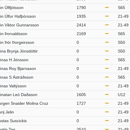
ón Úlfljótsson
1790
S65
ón Úlfur Hafþórsson
1935
21-49
ón Viktor Gunnarsson
2414
21-49
ón Þorvaldsson
2169
S65
ón Þór Þorgeirsson
0
S50
óna Brynja Jónsdóttir
0
S50
ónas H Jónsson
0
S65
ónas Roy Bjarnason
0
21-49
ónas S Ástráðsson
0
S65
ónas Valtýsson
0
21-49
ónatan Leó Daðason
1605
U12
urgen Snaider Molina Cruz
1727
21-49
rij Jelin
0
21-49
ustas Suscickis
0
21-49
ustin Tan
2510
21-49