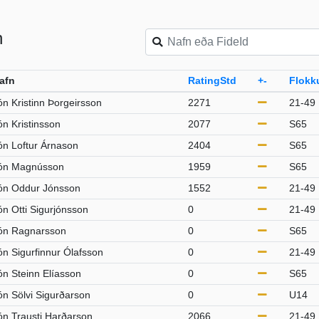
n
afn
RatingStd
+-
Flokk
ón Kristinn Þorgeirsson
2271
21-49
ón Kristinsson
2077
S65
ón Loftur Árnason
2404
S65
ón Magnússon
1959
S65
ón Oddur Jónsson
1552
21-49
ón Otti Sigurjónsson
0
21-49
ón Ragnarsson
0
S65
ón Sigurfinnur Ólafsson
0
21-49
ón Steinn Elíasson
0
S65
ón Sölvi Sigurðarson
0
U14
ón Trausti Harðarson
2066
21-49