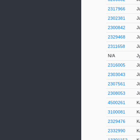
2317966
J
2302381
J
2300842
J
2329468
J
2311658
J
N/A
J
2316005
J
2303043
J
2307561
J
2308053
J
4500261
K
3100081
K
2329476
K
2332990
K