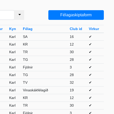
Félagaskiptaform
ur
Kyn
Félag
Club id
Virkur
Karl
SA
16
✔
Karl
KR
12
✔
Karl
TR
30
✔
Karl
TG
28
✔
Karl
Fjölnir
3
✔
Karl
TG
28
✔
Karl
TV
32
✔
Karl
Vinaskákfélagið
19
✔
Karl
KR
12
✔
Karl
TR
30
✔
Karl
Fjölnir
3
✔